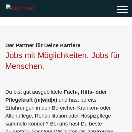
Startseite
Für Bewerber
Für Unternehmen
Jobbörse
Der Partner für Deine Karriere
Jobs mit Möglichkeiten. Jobs für
Über iperdimed
Menschen.
Kontakt
Impressum
Du bist gut ausgebildete
Fach-, Hilfs- oder
Pflegekraft (m|w|d|x)
und hast bereits
Erfahrungen in den Bereichen Kranken- oder
Altenpflege, Rehabilitation oder Hospizpflege
sammeln können? Bei uns hast Du beste
Zukunftsaussichten! Wir bieten Dir
zahlreiche